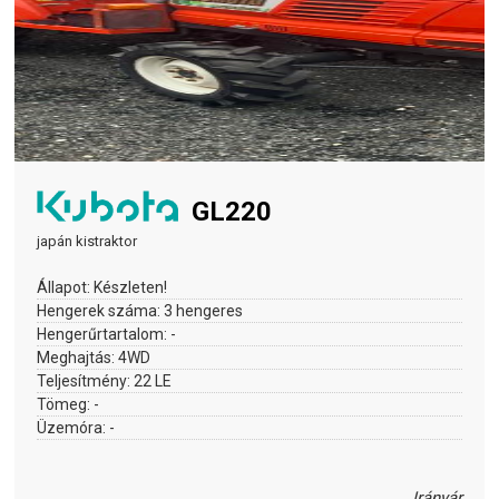
GL220
japán kistraktor
Állapot:
Készleten!
Hengerek száma:
3 hengeres
Hengerűrtartalom:
-
Meghajtás:
4WD
Teljesítmény:
22 LE
Tömeg:
-
Üzemóra:
-
Irányár