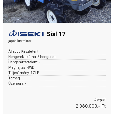
Sial 17
japán kistraktor
Állapot:
Készleten!
Hengerek száma:
3 hengeres
Hengerűrtartalom:
-
Meghajtás:
4WD
Teljesítmény:
17 LE
Tömeg:
-
Üzemóra:
-
Irányár
2.380.000.- Ft