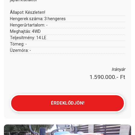
Állapot:
Készleten!
Hengerek száma:
3 hengeres
Hengerűrtartalom:
-
Meghajtás:
4WD
Teljesítmény:
14 LE
Tömeg:
-
Üzemóra:
-
Irányár
1.590.000.- Ft
ÉRDEKLŐDJÖN!