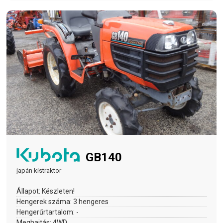
GB140
japán kistraktor
Állapot:
Készleten!
Hengerek száma:
3 hengeres
Hengerűrtartalom:
-
Meghajtás:
4WD