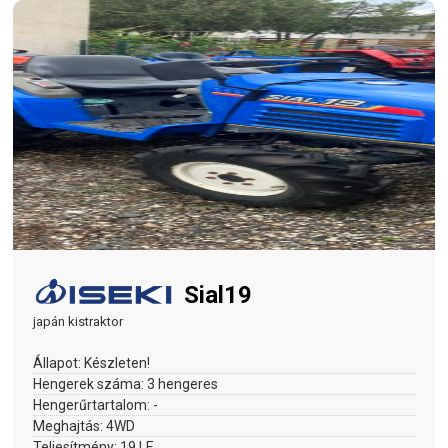
Sial19
japán kistraktor
Állapot:
Készleten!
Hengerek száma:
3 hengeres
Hengerűrtartalom:
-
Meghajtás:
4WD
Teljesítmény:
19 LE