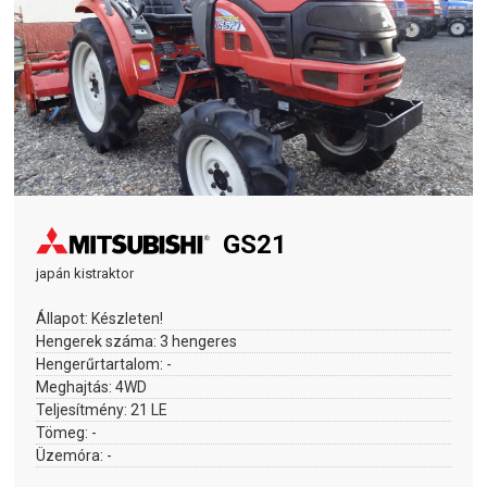
GS21
japán kistraktor
Állapot:
Készleten!
Hengerek száma:
3 hengeres
Hengerűrtartalom:
-
Meghajtás:
4WD
Teljesítmény:
21 LE
Tömeg:
-
Üzemóra:
-