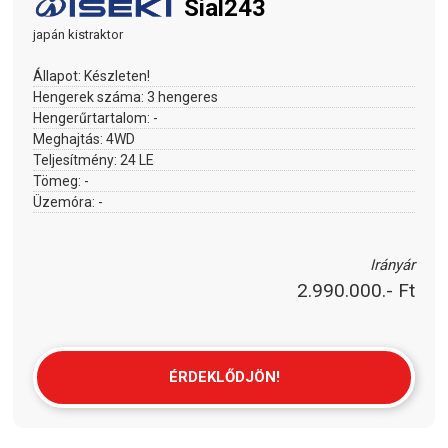
Sial243
japán kistraktor
Állapot:
Készleten!
Hengerek száma:
3 hengeres
Hengerűrtartalom:
-
Meghajtás:
4WD
Teljesítmény:
24 LE
Tömeg:
-
Üzemóra:
-
Irányár
2.990.000.- Ft
ÉRDEKLŐDJÖN!