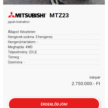
MTZ23
japán kistraktor
Állapot:
Készleten
Hengerek száma:
3 hengeres
Hengerűrtartalom:
-
Meghajtás:
4WD
Teljesítmény:
23 LE
Tömeg:
-
Üzemóra:
-
Irányár
2.750.000.- Ft
ÉRDEKLŐDJÖN!