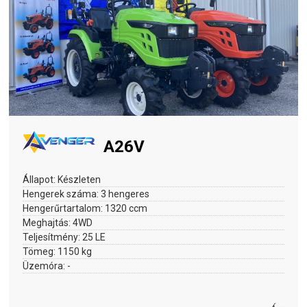
A26V
Állapot:
Készleten
Hengerek száma:
3 hengeres
Hengerűrtartalom:
1320 ccm
Meghajtás:
4WD
Teljesítmény:
25 LE
Tömeg:
1150 kg
Üzemóra:
-