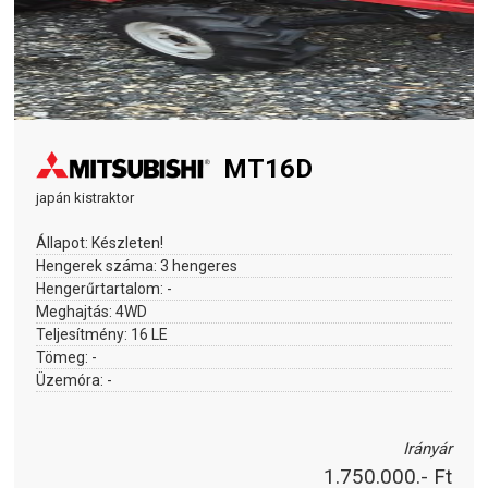
MT16D
japán kistraktor
Állapot:
Készleten!
Hengerek száma:
3 hengeres
Hengerűrtartalom:
-
Meghajtás:
4WD
Teljesítmény:
16 LE
Tömeg:
-
Üzemóra:
-
Irányár
1.750.000.- Ft