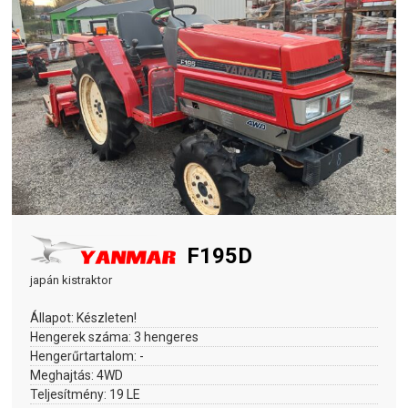
F195D
japán kistraktor
Állapot:
Készleten!
Hengerek száma:
3 hengeres
Hengerűrtartalom:
-
Meghajtás:
4WD
Teljesítmény:
19 LE