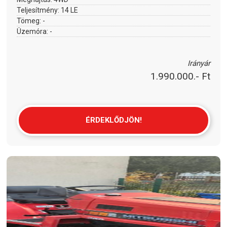
Teljesítmény:
14 LE
Tömeg:
-
Üzemóra:
-
Irányár
1.990.000.- Ft
ÉRDEKLŐDJÖN!