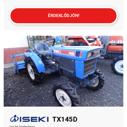
ÉRDEKLŐDJÖN!
TX145D
japán kistraktor