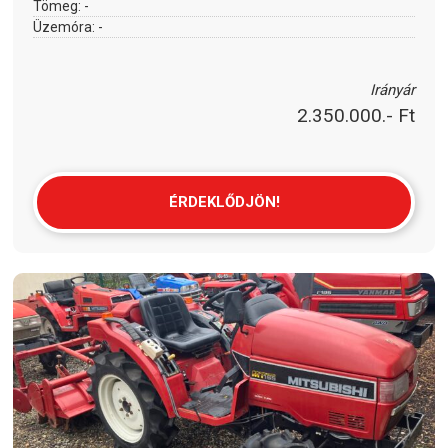
Tömeg:
-
Üzemóra:
-
Irányár
2.350.000.- Ft
ÉRDEKLŐDJÖN!