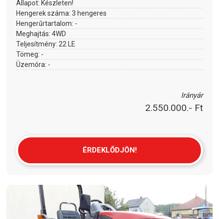
Állapot:
Készleten!
Hengerek száma:
3 hengeres
Hengerűrtartalom:
-
Meghajtás:
4WD
Teljesítmény:
22 LE
Tömeg:
-
Üzemóra:
-
Irányár
2.550.000.- Ft
ÉRDEKLŐDJÖN!