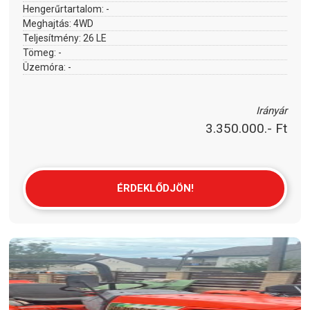
Hengerűrtartalom:
-
Meghajtás:
4WD
Teljesítmény:
26 LE
Tömeg:
-
Üzemóra:
-
Irányár
3.350.000.- Ft
ÉRDEKLŐDJÖN!