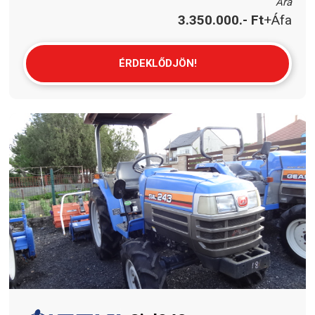
Ára
3.350.000.- Ft
+Áfa
ÉRDEKLŐDJÖN!