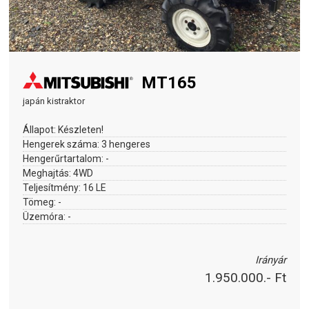
MT165
japán kistraktor
Állapot:
Készleten!
Hengerek száma:
3 hengeres
Hengerűrtartalom:
-
Meghajtás:
4WD
Teljesítmény:
16 LE
Tömeg:
-
Üzemóra:
-
Irányár
1.950.000.- Ft