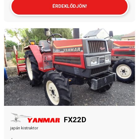
ÉRDEKLŐDJÖN!
FX22D
japán kistraktor