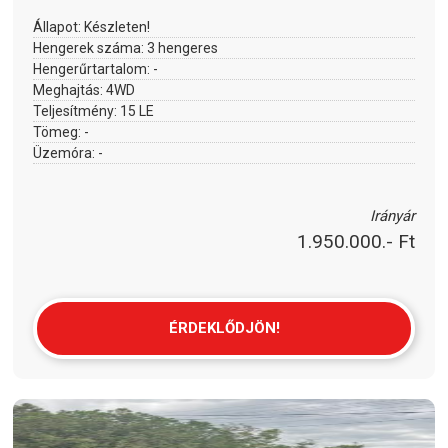
Állapot:
Készleten!
Hengerek száma:
3 hengeres
Hengerűrtartalom:
-
Meghajtás:
4WD
Teljesítmény:
15 LE
Tömeg:
-
Üzemóra:
-
Irányár
1.950.000.- Ft
ÉRDEKLŐDJÖN!